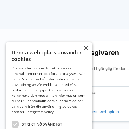
×
Om arbetsgivaren
Denna webbplats använder
cookies
Vi använder cookies för att anpassa
Ingen beskrivning tillgänglig för den
arbetsgivare.
innehåll, annonser och för att analysera vår
trafik. Vi delar också information om din
användning av vår webbplats med våra
reklam- och analyspartners som kan
Organisationsnummer
kombinera den med annan information som
7164220860
du har tillhandahållit dem eller som de har
samlat in från din användning av deras
Webbplats
Besök företagets webbplats
tjänster.
Integritetspolicy
STRIKT NÖDVÄNDIGT