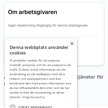
Om arbetsgivaren
Ingen beskrivning tillgänglig för denna arbetsgivare.
×
Organisationsnummer
5564421724
Denna webbplats använder
cookies
Webbplats
Besök företagets webbplats
Vi använder cookies för att anpassa
innehåll, annonser och för att analysera vår
trafik. Vi delar också information om din
användning av vår webbplats med våra
Arbetsgivaren har inga lediga tjänster för
reklam- och analyspartners som kan
tillfället.
kombinera den med annan information som
du har tillhandahållit dem eller som de har
samlat in från din användning av deras
tjänster.
Integritetspolicy
STRIKT NÖDVÄNDIGT