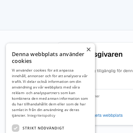
×
Om arbetsgivaren
Denna webbplats använder
cookies
Vi använder cookies för att anpassa
Ingen beskrivning tillgänglig för den
arbetsgivare.
innehåll, annonser och för att analysera vår
trafik. Vi delar också information om din
användning av vår webbplats med våra
reklam- och analyspartners som kan
Organisationsnummer
kombinera den med annan information som
8024250972
du har tillhandahållit dem eller som de har
samlat in från din användning av deras
Webbplats
Besök företagets webbplats
tjänster.
Integritetspolicy
STRIKT NÖDVÄNDIGT