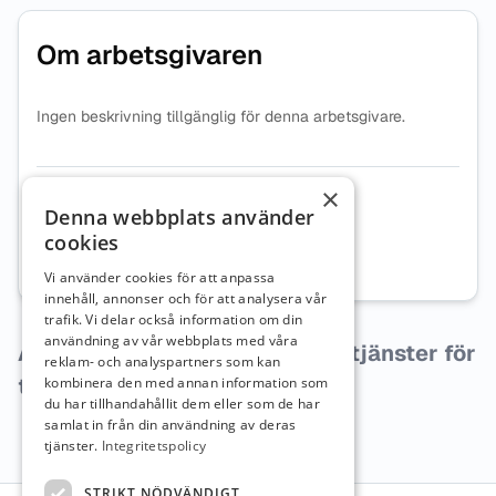
Om arbetsgivaren
Ingen beskrivning tillgänglig för denna arbetsgivare.
×
Organisationsnummer
5565699302
Denna webbplats använder
cookies
Webbplats
Besök företagets webbplats
Vi använder cookies för att anpassa
innehåll, annonser och för att analysera vår
trafik. Vi delar också information om din
användning av vår webbplats med våra
Arbetsgivaren har inga lediga tjänster för
reklam- och analyspartners som kan
tillfället.
kombinera den med annan information som
du har tillhandahållit dem eller som de har
samlat in från din användning av deras
tjänster.
Integritetspolicy
STRIKT NÖDVÄNDIGT