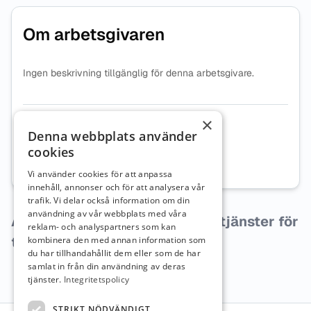
Om arbetsgivaren
Ingen beskrivning tillgänglig för denna arbetsgivare.
×
Organisationsnummer
7164040334
Denna webbplats använder
cookies
Webbplats
Besök företagets webbplats
Vi använder cookies för att anpassa
innehåll, annonser och för att analysera vår
trafik. Vi delar också information om din
användning av vår webbplats med våra
Arbetsgivaren har inga lediga tjänster för
reklam- och analyspartners som kan
tillfället.
kombinera den med annan information som
du har tillhandahållit dem eller som de har
samlat in från din användning av deras
tjänster.
Integritetspolicy
STRIKT NÖDVÄNDIGT