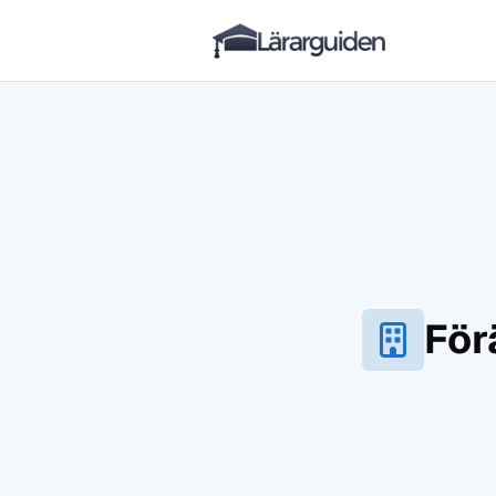
Lärarguiden
Hoppa till innehåll
För