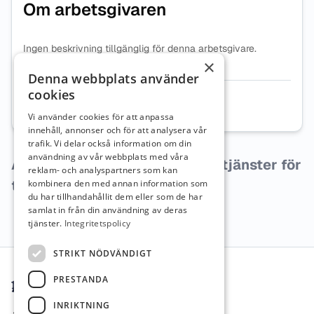
Om arbetsgivaren
Ingen beskrivning tillgänglig för denna arbetsgivare.
×
Denna webbplats använder
cookies
Telefon
004793061122
Vi använder cookies för att anpassa
innehåll, annonser och för att analysera vår
trafik. Vi delar också information om din
användning av vår webbplats med våra
Arbetsgivaren har inga lediga tjänster för
reklam- och analyspartners som kan
tillfället.
kombinera den med annan information som
du har tillhandahållit dem eller som de har
samlat in från din användning av deras
tjänster.
Integritetspolicy
Sidfot
STRIKT NÖDVÄNDIGT
PRESTANDA
INRIKTNING