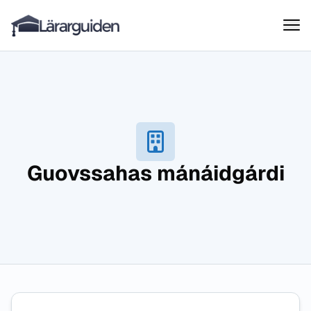
Lärarguiden
Hoppa till innehåll
Guovssahas mánáidgárdi