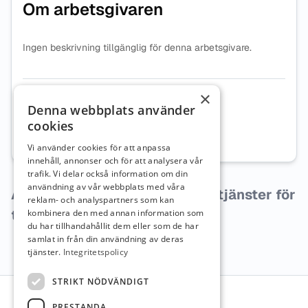
Om arbetsgivaren
Ingen beskrivning tillgänglig för denna arbetsgivare.
×
Organisationsnummer
5564918356
Denna webbplats använder
cookies
Webbplats
Besök företagets webbplats
Vi använder cookies för att anpassa
innehåll, annonser och för att analysera vår
trafik. Vi delar också information om din
användning av vår webbplats med våra
Arbetsgivaren har inga lediga tjänster för
reklam- och analyspartners som kan
tillfället.
kombinera den med annan information som
du har tillhandahållit dem eller som de har
samlat in från din användning av deras
tjänster.
Integritetspolicy
Sidfot
STRIKT NÖDVÄNDIGT
PRESTANDA