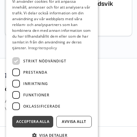
Vi använder cookies för att anpassa
kompetenser Impius Örnsköldsvik
innehåll, annonser och för att analysera vår
trafik. Vi delar också information om din
Ämneslärare, 7-9
Västernorrlands län
användning av vår webbplats med våra
Heltid
reklam- och analyspartners som kan
Sök senast: 10 augusti 2026
kombinera den med annan information som
du har tillhandahållit dem eller som de har
samlat in från din användning av deras
tjänster.
Integritetspolicy
Sidfot
STRIKT NÖDVÄNDIGT
PRESTANDA
INRIKTNING
Övrigt
FUNKTIONER
Arbetsgivare i Fokus
OKLASSIFICERADE
Vi Lärare Jobb
ACCEPTERA ALLA
AVVISA ALLT
VISA DETALJER