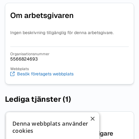
Om arbetsgivaren
Ingen beskrivning tillgänglig för denna arbetsgivare.
Organisationsnummer
5566824693
Webbplats
Besök företagets webbplats
Lediga tjänster (1)
×
Denna webbplats använder
2 dagar kvar
cookies
Lärare Matematik med ytterligare