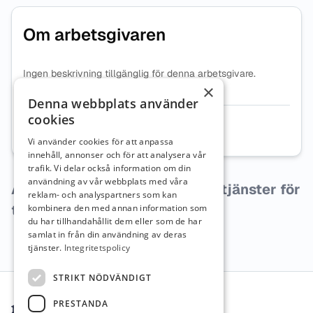
Om arbetsgivaren
Ingen beskrivning tillgänglig för denna arbetsgivare.
×
Denna webbplats använder
cookies
Organisationsnummer
5563557395
Vi använder cookies för att anpassa
innehåll, annonser och för att analysera vår
trafik. Vi delar också information om din
användning av vår webbplats med våra
Arbetsgivaren har inga lediga tjänster för
reklam- och analyspartners som kan
tillfället.
kombinera den med annan information som
du har tillhandahållit dem eller som de har
samlat in från din användning av deras
tjänster.
Integritetspolicy
Sidfot
STRIKT NÖDVÄNDIGT
PRESTANDA