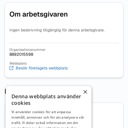
Om arbetsgivaren
Ingen beskrivning tillgänglig för denna arbetsgivare.
Organisationsnummer
8892015598
Webbplats
Besök företagets webbplats
Lediga tjänster (1)
×
Denna webbplats använder
cookies
Vi använder cookies för att anpassa
Lärare i högstadiet
innehåll, annonser och för att analysera vår
trafik. Vi delar också information om din
Ämneslärare, 7-9
Västernorrlands län