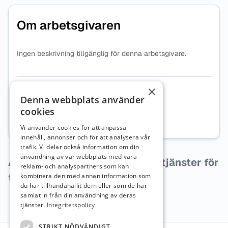
Om arbetsgivaren
Ingen beskrivning tillgänglig för denna arbetsgivare.
×
Organisationsnummer
8260002673
Denna webbplats använder
cookies
Webbplats
Besök företagets webbplats
Vi använder cookies för att anpassa
innehåll, annonser och för att analysera vår
trafik. Vi delar också information om din
användning av vår webbplats med våra
Arbetsgivaren har inga lediga tjänster för
reklam- och analyspartners som kan
tillfället.
kombinera den med annan information som
du har tillhandahållit dem eller som de har
samlat in från din användning av deras
tjänster.
Integritetspolicy
STRIKT NÖDVÄNDIGT