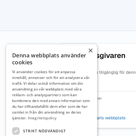
×
Om arbetsgivaren
Denna webbplats använder
cookies
Vi använder cookies för att anpassa
Ingen beskrivning tillgänglig för den
arbetsgivare.
innehåll, annonser och för att analysera vår
trafik. Vi delar också information om din
användning av vår webbplats med våra
reklam- och analyspartners som kan
Organisationsnummer
kombinera den med annan information som
5567841977
du har tillhandahållit dem eller som de har
samlat in från din användning av deras
Webbplats
Besök företagets webbplats
tjänster.
Integritetspolicy
STRIKT NÖDVÄNDIGT