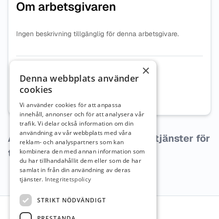
Om arbetsgivaren
Ingen beskrivning tillgänglig för denna arbetsgivare.
×
Organisationsnummer
8176065848
Denna webbplats använder
cookies
Webbplats
Besök företagets webbplats
Vi använder cookies för att anpassa
innehåll, annonser och för att analysera vår
trafik. Vi delar också information om din
användning av vår webbplats med våra
Arbetsgivaren har inga lediga tjänster för
reklam- och analyspartners som kan
tillfället.
kombinera den med annan information som
du har tillhandahållit dem eller som de har
samlat in från din användning av deras
tjänster.
Integritetspolicy
Sidfot
STRIKT NÖDVÄNDIGT
PRESTANDA