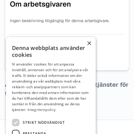
Om arbetsgivaren
Ingen beskrivning tillgänglig för denna arbetsgivare.
×
Organisationsnummer
5565533873
Denna webbplats använder
cookies
Webbplats
Besök företagets webbplats
Vi använder cookies för att anpassa
innehåll, annonser och för att analysera vår
trafik. Vi delar också information om din
användning av vår webbplats med våra
Arbetsgivaren har inga lediga tjänster för
reklam- och analyspartners som kan
tillfället.
kombinera den med annan information som
du har tillhandahållit dem eller som de har
samlat in från din användning av deras
tjänster.
Integritetspolicy
Sidfot
STRIKT NÖDVÄNDIGT
PRESTANDA