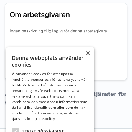
Om arbetsgivaren
Ingen beskrivning tillgänglig för denna arbetsgivare.
×
Organisationsnummer
7696002984
Denna webbplats använder
cookies
Webbplats
Besök företagets webbplats
Vi använder cookies för att anpassa
innehåll, annonser och för att analysera vår
trafik. Vi delar också information om din
användning av vår webbplats med våra
Arbetsgivaren har inga lediga tjänster för
reklam- och analyspartners som kan
tillfället.
kombinera den med annan information som
du har tillhandahållit dem eller som de har
samlat in från din användning av deras
tjänster.
Integritetspolicy
STRIKT NÖDVÄNDIGT