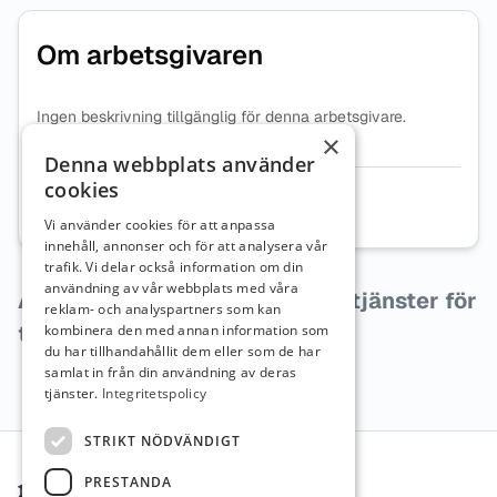
Om arbetsgivaren
Ingen beskrivning tillgänglig för denna arbetsgivare.
×
Denna webbplats använder
cookies
Organisationsnummer
5590306964
Vi använder cookies för att anpassa
innehåll, annonser och för att analysera vår
trafik. Vi delar också information om din
användning av vår webbplats med våra
Arbetsgivaren har inga lediga tjänster för
reklam- och analyspartners som kan
tillfället.
kombinera den med annan information som
du har tillhandahållit dem eller som de har
samlat in från din användning av deras
tjänster.
Integritetspolicy
Sidfot
STRIKT NÖDVÄNDIGT
PRESTANDA