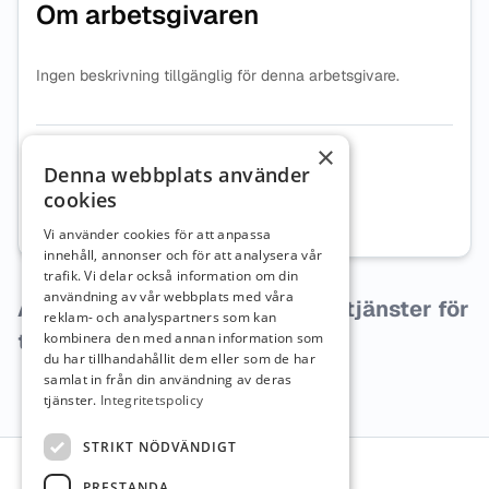
Om arbetsgivaren
Ingen beskrivning tillgänglig för denna arbetsgivare.
×
Organisationsnummer
2321000206
Denna webbplats använder
cookies
Webbplats
Besök företagets webbplats
Vi använder cookies för att anpassa
innehåll, annonser och för att analysera vår
trafik. Vi delar också information om din
användning av vår webbplats med våra
Arbetsgivaren har inga lediga tjänster för
reklam- och analyspartners som kan
tillfället.
kombinera den med annan information som
du har tillhandahållit dem eller som de har
samlat in från din användning av deras
tjänster.
Integritetspolicy
Sidfot
STRIKT NÖDVÄNDIGT
PRESTANDA