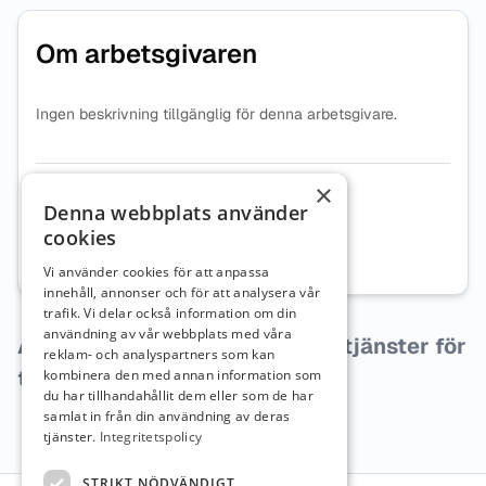
Om arbetsgivaren
Ingen beskrivning tillgänglig för denna arbetsgivare.
×
Organisationsnummer
8024242904
Denna webbplats använder
cookies
Webbplats
Besök företagets webbplats
Vi använder cookies för att anpassa
innehåll, annonser och för att analysera vår
trafik. Vi delar också information om din
användning av vår webbplats med våra
Arbetsgivaren har inga lediga tjänster för
reklam- och analyspartners som kan
tillfället.
kombinera den med annan information som
du har tillhandahållit dem eller som de har
samlat in från din användning av deras
tjänster.
Integritetspolicy
STRIKT NÖDVÄNDIGT