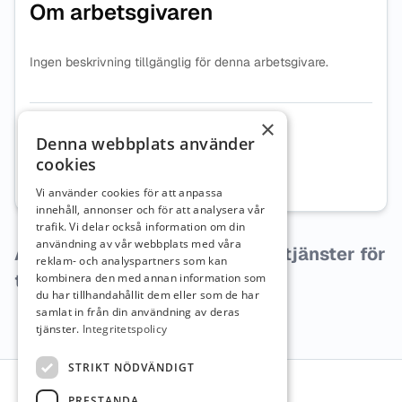
Om arbetsgivaren
Ingen beskrivning tillgänglig för denna arbetsgivare.
×
Organisationsnummer
8430021918
Denna webbplats använder
cookies
Webbplats
Besök företagets webbplats
Vi använder cookies för att anpassa
innehåll, annonser och för att analysera vår
trafik. Vi delar också information om din
användning av vår webbplats med våra
Arbetsgivaren har inga lediga tjänster för
reklam- och analyspartners som kan
tillfället.
kombinera den med annan information som
du har tillhandahållit dem eller som de har
samlat in från din användning av deras
tjänster.
Integritetspolicy
Sidfot
STRIKT NÖDVÄNDIGT
PRESTANDA