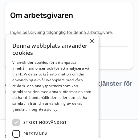
Om arbetsgivaren
Ingen beskrivning tillgänglig för denna arbetsgivare.
×
Denna webbplats använder
cookies
Organisationsnummer
7696027619
Vi använder cookies för att anpassa
innehåll, annonser och för att analysera vår
trafik. Vi delar också information om din
användning av vår webbplats med våra
Arbetsgivaren har inga lediga tjänster för
reklam- och analyspartners som kan
tillfället.
kombinera den med annan information som
du har tillhandahållit dem eller som de har
samlat in från din användning av deras
tjänster.
Integritetspolicy
Sidfot
STRIKT NÖDVÄNDIGT
PRESTANDA