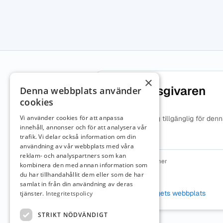
×
Om arbetsgivaren
Denna webbplats använder
cookies
Vi använder cookies för att anpassa
Ingen beskrivning tillgänglig för den
arbetsgivare.
innehåll, annonser och för att analysera vår
trafik. Vi delar också information om din
användning av vår webbplats med våra
reklam- och analyspartners som kan
Organisationsnummer
kombinera den med annan information som
9698002368
du har tillhandahållit dem eller som de har
samlat in från din användning av deras
Webbplats
Besök företagets webbplats
tjänster.
Integritetspolicy
STRIKT NÖDVÄNDIGT