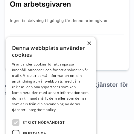
Om arbetsgivaren
Ingen beskrivning tillgänglig för denna arbetsgivare.
×
Organisationsnummer
5568922420
Denna webbplats använder
cookies
Webbplats
Besök företagets webbplats
Vi använder cookies för att anpassa
innehåll, annonser och för att analysera vår
trafik. Vi delar också information om din
användning av vår webbplats med våra
Arbetsgivaren har inga lediga tjänster för
reklam- och analyspartners som kan
tillfället.
kombinera den med annan information som
du har tillhandahållit dem eller som de har
samlat in från din användning av deras
tjänster.
Integritetspolicy
Sidfot
STRIKT NÖDVÄNDIGT
PRESTANDA