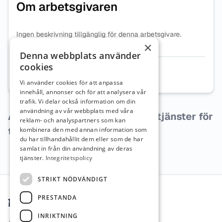
Om arbetsgivaren
Ingen beskrivning tillgänglig för denna arbetsgivare.
×
Denna webbplats använder
cookies
Organisationsnummer
5568446099
Vi använder cookies för att anpassa
innehåll, annonser och för att analysera vår
trafik. Vi delar också information om din
användning av vår webbplats med våra
Arbetsgivaren har inga lediga tjänster för
reklam- och analyspartners som kan
tillfället.
kombinera den med annan information som
du har tillhandahållit dem eller som de har
samlat in från din användning av deras
tjänster.
Integritetspolicy
Sidfot
STRIKT NÖDVÄNDIGT
PRESTANDA
INRIKTNING