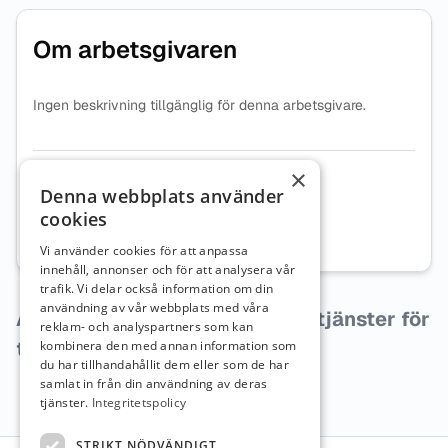
Om arbetsgivaren
Ingen beskrivning tillgänglig för denna arbetsgivare.
×
Organisationsnummer
8492023802
Denna webbplats använder
cookies
Webbplats
Besök företagets webbplats
Vi använder cookies för att anpassa
innehåll, annonser och för att analysera vår
trafik. Vi delar också information om din
användning av vår webbplats med våra
Arbetsgivaren har inga lediga tjänster för
reklam- och analyspartners som kan
tillfället.
kombinera den med annan information som
du har tillhandahållit dem eller som de har
samlat in från din användning av deras
tjänster.
Integritetspolicy
STRIKT NÖDVÄNDIGT