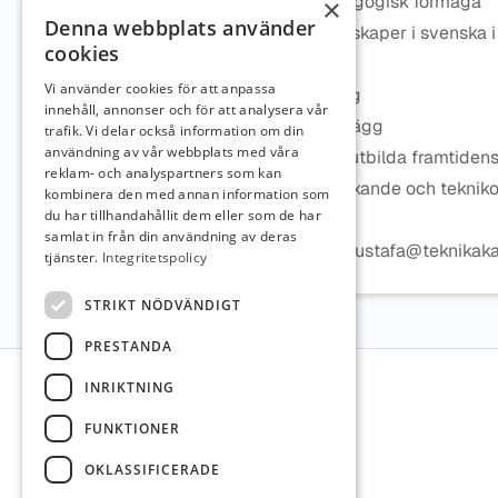
Har god pedagogisk förmåga
×
Denna webbplats använder
Har goda kunskaper i svenska i t
cookies
Vi erbjuder
Vi använder cookies för att anpassa
Hög ersättning
innehåll, annonser och för att analysera vår
Flexibelt upplägg
trafik. Vi delar också information om din
användning av vår webbplats med våra
Möjlighet att utbilda framtide
reklam- och analyspartners som kan
En roll i ett växande och teknik
kombinera den med annan information som
du har tillhandahållit dem eller som de har
Kontakt
samlat in från din användning av deras
malcolm.mustafa@teknikak
tjänster.
Integritetspolicy
STRIKT NÖDVÄNDIGT
PRESTANDA
Sidfot
INRIKTNING
FUNKTIONER
OKLASSIFICERADE