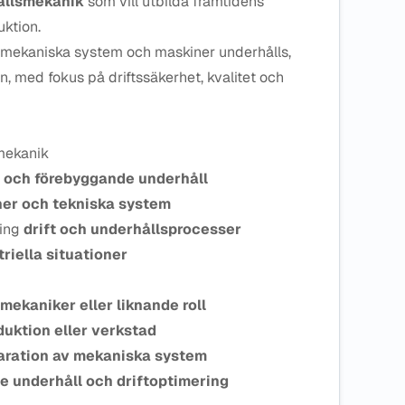
ållsmekanik
som vill utbilda framtidens
uktion.
r mekaniska system och maskiner underhålls,
n, med fokus på driftssäkerhet, kvalitet och
mekanik
n och förebyggande underhåll
er och tekniska system
ring
drift och underhållsprocesser
triella situationer
mekaniker eller liknande roll
oduktion eller verkstad
paration av mekaniska system
e underhåll och driftoptimering