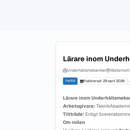
Lärare inom Under
Underhållsmekaniker
Västernorr
Heltid
Publicerad: 29 april 2026
Lärare inom Underhållsmeka
Arbetsgivare:
TeknikAkademi
Tillträde:
Enligt överenskomm
Om rollen