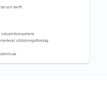
al och skrift
ns industrikompetens
orienterat utbildningsföretag
ademin.se