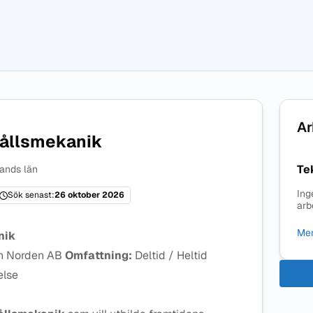
Ar
hållsmekanik
Te
lands län
Ing
Sök senast:
26 oktober 2026
arb
Mer
nik
n Norden AB
Omfattning:
Deltid / Heltid
else