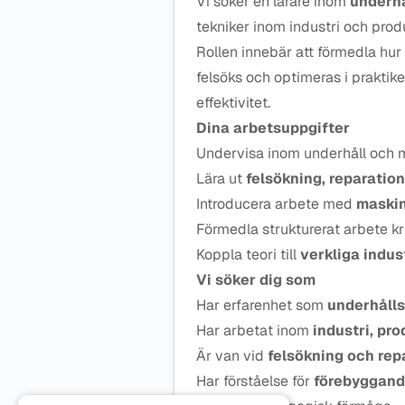
Vi söker en lärare inom
underh
tekniker inom industri och prod
Rollen innebär att förmedla hu
felsöks och optimeras i praktike
effektivitet.
Dina arbetsuppgifter
Undervisa inom underhåll och 
Lära ut
felsökning, reparatio
Introducera arbete med
maskin
Förmedla strukturerat arbete k
Koppla teori till
verkliga indus
Vi söker dig som
Har erfarenhet som
underhålls
Har arbetat inom
industri, pr
Är van vid
felsökning och re
Har förståelse för
förebyggand