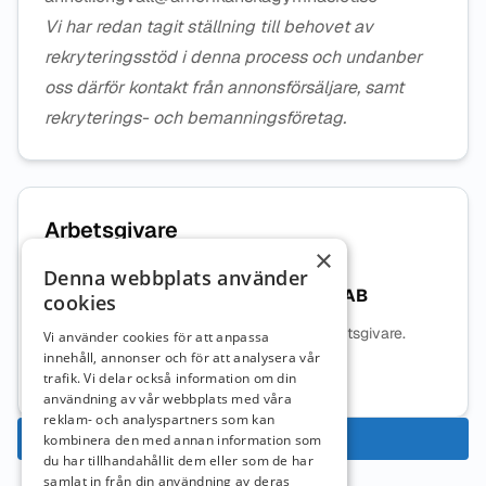
Vi har redan tagit ställning till behovet av
rekryteringsstöd i denna process och undanber
oss därför kontakt från annonsförsäljare, samt
rekryterings- och bemanningsföretag.
Arbetsgivare
×
Denna webbplats använder
Amerikanska Gymnasiet i Sverige AB
cookies
Ingen beskrivning tillgänglig för denna arbetsgivare.
Vi använder cookies för att anpassa
innehåll, annonser och för att analysera vår
Mer information om arbetsgivaren
trafik. Vi delar också information om din
användning av vår webbplats med våra
reklam- och analyspartners som kan
Ansök nu
kombinera den med annan information som
du har tillhandahållit dem eller som de har
samlat in från din användning av deras