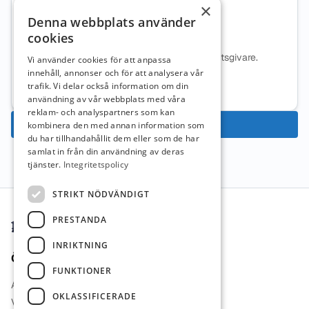
×
Denna webbplats använder
Cedergrenska AB
cookies
Ingen beskrivning tillgänglig för denna arbetsgivare.
Vi använder cookies för att anpassa
innehåll, annonser och för att analysera vår
Mer information om arbetsgivaren
trafik. Vi delar också information om din
användning av vår webbplats med våra
reklam- och analyspartners som kan
Ansök nu
kombinera den med annan information som
du har tillhandahållit dem eller som de har
samlat in från din användning av deras
tjänster.
Integritetspolicy
Sidfot
STRIKT NÖDVÄNDIGT
PRESTANDA
INRIKTNING
Övrigt
FUNKTIONER
Arbetsgivare i Fokus
OKLASSIFICERADE
Vi Lärare Jobb