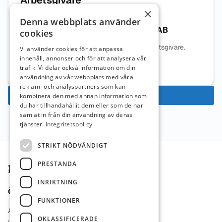
Arbetsgivare
×
Denna webbplats använder
Amerikanska Gymnasiet i Sverige AB
cookies
Ingen beskrivning tillgänglig för denna arbetsgivare.
Vi använder cookies för att anpassa
innehåll, annonser och för att analysera vår
Mer information om arbetsgivaren
trafik. Vi delar också information om din
användning av vår webbplats med våra
reklam- och analyspartners som kan
Ansök nu
kombinera den med annan information som
du har tillhandahållit dem eller som de har
samlat in från din användning av deras
tjänster.
Integritetspolicy
Sidfot
STRIKT NÖDVÄNDIGT
PRESTANDA
INRIKTNING
Övrigt
FUNKTIONER
Arbetsgivare i Fokus
OKLASSIFICERADE