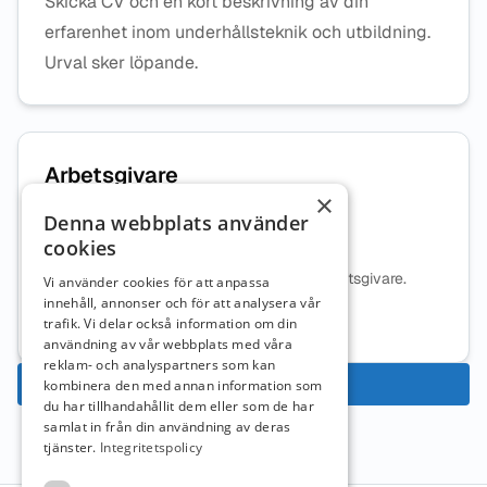
Skicka CV och en kort beskrivning av din
erfarenhet inom underhållsteknik och utbildning.
Urval sker löpande.
Arbetsgivare
×
Denna webbplats använder
Ecareer AB
cookies
Ingen beskrivning tillgänglig för denna arbetsgivare.
Vi använder cookies för att anpassa
innehåll, annonser och för att analysera vår
Mer information om arbetsgivaren
trafik. Vi delar också information om din
användning av vår webbplats med våra
reklam- och analyspartners som kan
Ansök nu
kombinera den med annan information som
du har tillhandahållit dem eller som de har
samlat in från din användning av deras
tjänster.
Integritetspolicy