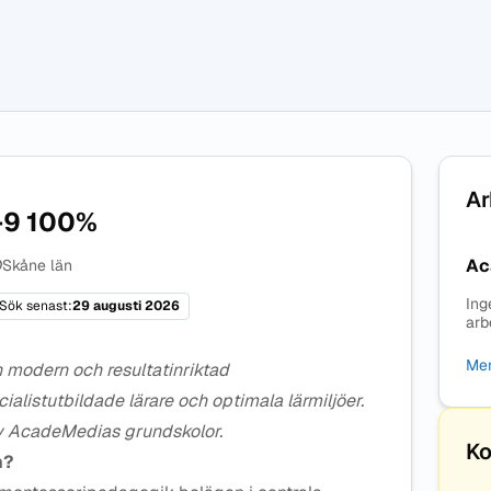
Ar
-9 100%
Ac
Skåne län
Ing
Sök senast:
29 augusti 2026
arb
Mer
 modern och resultatinriktad
listutbildade lärare och optimala lärmiljöer.
av AcadeMedias grundskolor.
Ko
n?