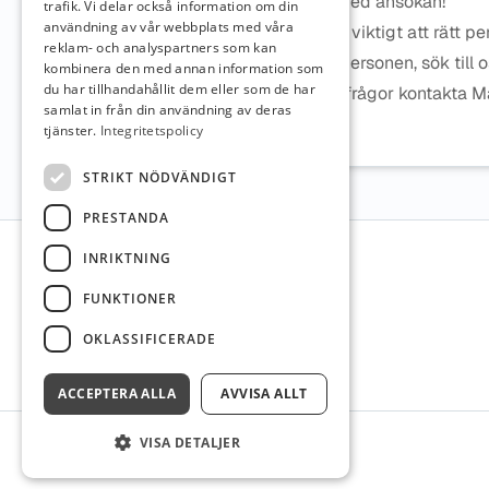
Välkommen med ansökan!
trafik. Vi delar också information om din
användning av vår webbplats med våra
För oss är det viktigt att rätt p
reklam- och analyspartners som kan
Är du denna personen, sök till 
kombinera den med annan information som
du har tillhandahållit dem eller som de har
Har du några frågor kontakta M
samlat in från din användning av deras
Kjällqvist
tjänster.
Integritetspolicy
STRIKT NÖDVÄNDIGT
PRESTANDA
Sidfot
INRIKTNING
FUNKTIONER
OKLASSIFICERADE
ACCEPTERA ALLA
AVVISA ALLT
VISA DETALJER