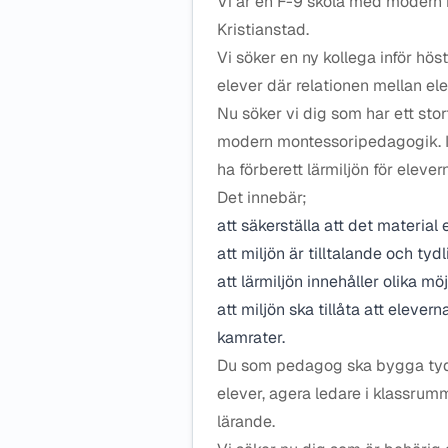
Vi är en F-9 skola med modern
Kristianstad.
Vi söker en ny kollega inför hö
elever där relationen mellan ele
Nu söker vi dig som har ett st
modern montessoripedagogik. I 
ha förberett lärmiljön för eleve
Det innebär;
att säkerställa att det material
att miljön är tilltalande och tydl
att lärmiljön innehåller olika möj
att miljön ska tillåta att elever
kamrater.
Du som pedagog ska bygga tydli
elever, agera ledare i klassru
lärande.