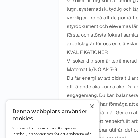
Vi söker nu dig som är behörig
lugn, systematisk, tydlig och l
verkligen tro på att de gör rätt
styrdokument och elevernas lär
första och största fokus i sam
arbetslag är för oss en självkla
KVALIFIKATIONER
Vi söker dig som är legitimerad
Matematik/NO Åk 7-9.
Du får energi av att bidra till 
att lärande ska kunna ske. Du up
engagemang. Du kan balansera o
situationer. Du har förmåga att
×
Denna webbplats använder
uppgifter och nå mål. Genom att
cookies
verkar du för ett respektfullt 
Vi använder cookies för att anpassa
uppdraget, agerar utifrån det och
innehåll, annonser och för att analysera vår