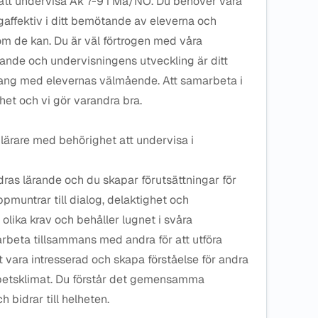
 att undervisa Åk 7-9 i Ma/NO. Du behöver vara
ågaffektiv i ditt bemötande av eleverna och
 om de kan. Du är väl förtrogen med våra
ande och undervisningens utveckling är ditt
klang med elevernas välmående. Att samarbeta i
rhet och vi gör varandra bra.
 lärare med behörighet att undervisa i
andras lärande och du skapar förutsättningar för
pmuntrar till dialog, delaktighet och
lika krav och behåller lugnet i svåra
 arbeta tillsammans med andra för att utföra
 vara intresserad och skapa förståelse för andra
arbetsklimat. Du förstår det gemensamma
 bidrar till helheten.