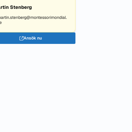
rtin Stenberg
artin.stenberg@montessorimondial.
e
Ansök nu