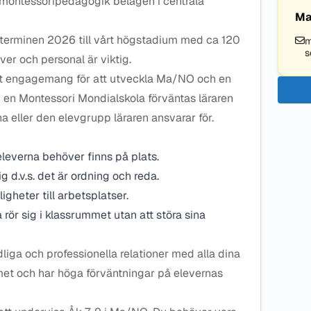
 montessoripedagogik belägen i centrala
Ma
stterminen 2026 till vårt högstadium med ca 120
m
s
ver och personal är viktig.
ort engagemang för att utveckla Ma/NO och en
en Montessori Mondialskola förväntas läraren
rna eller den elevgrupp läraren ansvarar för.
 eleverna behöver finns på plats.
ig d.v.s. det är ordning och reda.
ligheter till arbetsplatser.
na rör sig i klassrummet utan att störa sina
ga och professionella relationer med alla dina
mmet och har höga förväntningar på elevernas