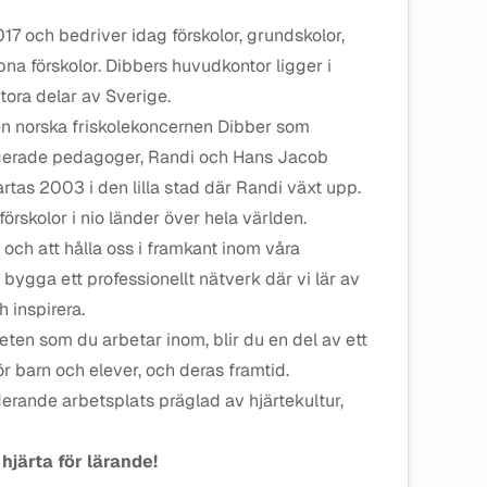
17 och bedriver idag förskolor, grundskolor,
a förskolor. Dibbers huvudkontor ligger i
tora delar av Sverige.
den norska friskolekoncernen Dibber som
gerade pedagoger, Randi och Hans Jacob
rtas 2003 i den lilla stad där Randi växt upp.
örskolor i nio länder över hela världen.
e och att hålla oss i framkant inom våra
t bygga ett professionellt nätverk där vi lär av
 inspirera.
ten som du arbetar inom, blir du en del av ett
ör barn och elever, och deras framtid.
erande arbetsplats präglad av hjärtekultur,
hjärta för lärande!