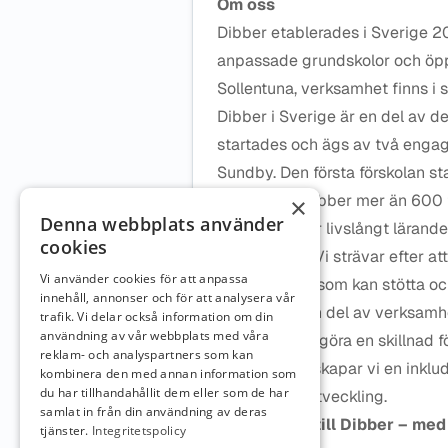
Om oss
Dibber etablerades i Sverige 20
anpassade grundskolor och öppn
Sollentuna, verksamhet finns i s
Dibber i Sverige är en del av 
startades och ägs av två enga
Sundby. Den första förskolan sta
Idag driver Dibber mer än 600 f
×
Denna webbplats använder
Vi står upp för livslångt lärand
cookies
professioner. Vi strävar efter at
Vi använder cookies för att anpassa
varandra och som kan stötta och
innehåll, annonser och för att analysera vår
Oavsett vilken del av verksamhe
trafik. Vi delar också information om din
användning av vår webbplats med våra
team som vill göra en skillnad f
reklam- och analyspartners som kan
Tillsammans skapar vi en inklud
kombinera den med annan information som
du har tillhandahållit dem eller som de har
lärande och utveckling.
samlat in från din användning av deras
Välkommen till Dibber – med 
tjänster.
Integritetspolicy