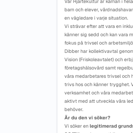
Vår Hjärtekultur är kärnan i he
barn och elever, vårdnadshavare
en vägledare i varje situation.
Vi strävar efter att vara en in
känner sig sedd och kan vara m
fokus på trivsel och arbetsmiljö, 
Dibber har kollektivavtal gen
Vision (Friskoleavtalet) och erb
företagshälsovård samt regelb
våra medarbetares trivsel och h
trivs hos och känner trygghet. V
verksamhet och våra medarbetar
aktivt med att utveckla våra led
behöver.
Är du den vi söker?
Vi söker en
legitimerad grund