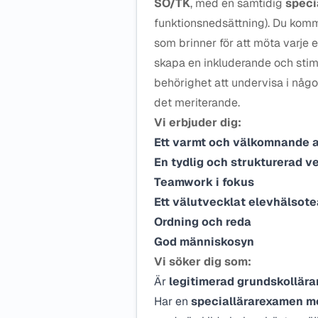
SO/TK
, med en samtidig
speci
funktionsnedsättning). Du komm
som brinner för att möta varje el
skapa en inkluderande och stim
behörighet att undervisa i någ
det meriterande.
Vi erbjuder dig:
Ett varmt och välkomnande 
En tydlig och strukturerad 
Teamwork i fokus
Ett välutvecklat elevhälsot
Ordning och reda
God människosyn
Vi söker dig som:
Är
legitimerad grundskollära
Har en
speciallärarexamen me