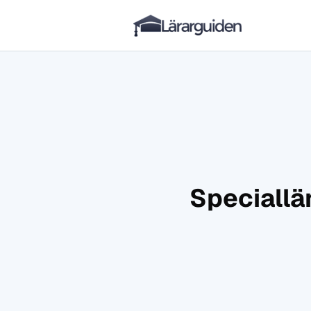
Lärarguiden
Hoppa till innehåll
Speciallär