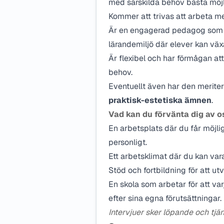
med särskilda behov bästa möjl
Kommer att trivas att arbeta me
Är en engagerad pedagog som ha
lärandemiljö där elever kan väx
Är flexibel och har förmågan at
behov.
Eventuellt även har den merite
praktisk-estetiska ämnen
.
Vad kan du förvänta dig av o
En arbetsplats där du får möjli
personligt.
Ett arbetsklimat där du kan var
Stöd och fortbildning för att utv
En skola som arbetar för att va
efter sina egna förutsättningar.
Intervjuer sker löpande och tjä