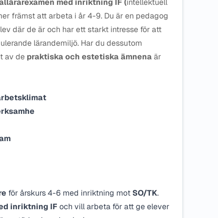
allärarexamen med inriktning IF (
intellektuell
er främst att arbeta i år 4-9. Du är en pedagog
ev där de är och har ett starkt intresse för att
ulerande lärandemiljö. Har du dessutom
ot av de
praktiska och estetiska ämnena
är
arbetsklimat
verksamhe
eam
re
för årskurs 4-6 med inriktning mot
SO/TK
.
d inriktning IF
och vill arbeta för att ge elever