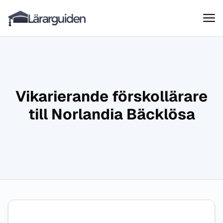
Lärarguiden
Hoppa till innehåll
Vikarierande förskollärare
till Norlandia Bäcklösa