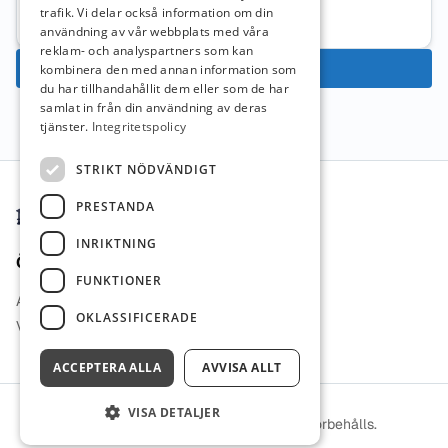
Mer information om arbetsgivaren
trafik. Vi delar också information om din
användning av vår webbplats med våra
reklam- och analyspartners som kan
Ansök nu
kombinera den med annan information som
du har tillhandahållit dem eller som de har
samlat in från din användning av deras
tjänster.
Integritetspolicy
Sidfot
STRIKT NÖDVÄNDIGT
PRESTANDA
INRIKTNING
Övrigt
FUNKTIONER
Arbetsgivare i Fokus
OKLASSIFICERADE
Vi Lärare Jobb
ACCEPTERA ALLA
AVVISA ALLT
VISA DETALJER
© 2026 Lärarguiden. Alla rättigheter förbehålls.