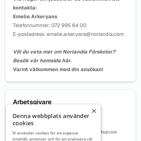
kontakta:
Emelie Arkeryans
Telefonnummer: 072 995 64 00
E-postadress: emelie.arkeryans@norlandia.com
Vill du veta mer om Norlandia Förskolor?
Besök vår hemsida
här.
Varmt välkommen med din ansökan!
Arbetsgivare
×
Denna webbplats använder
Norlandia Förskolor AB
cookies
Ingen beskrivning tillgänglig för denna arbetsgivare.
Vi använder cookies för att anpassa
innehåll, annonser och för att analysera vår