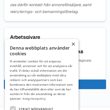
oss därför kontakt från annonsförsäljare, samt
rekryterings- och bemanningsföretag.
Arbetsgivare
×
Denna webbplats använder
Amerikanska Gymnasiet i Sverige AB
cookies
Ingen beskrivning tillgänglig för denna arbetsgivare.
Vi använder cookies för att anpassa
innehåll, annonser och för att analysera vår
Mer information om arbetsgivaren
trafik. Vi delar också information om din
användning av vår webbplats med våra
reklam- och analyspartners som kan
Ansök nu
kombinera den med annan information som
du har tillhandahållit dem eller som de har
samlat in från din användning av deras
tjänster.
Integritetspolicy
STRIKT NÖDVÄNDIGT