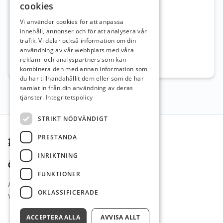
cookies
Kvalifikationer
Vi använder cookies för att anpassa
innehåll, annonser och för att analysera vår
Arbetslivserfarenhet
trafik. Vi delar också information om din
användning av vår webbplats med våra
reklam- och analyspartners som kan
Lärare i grundskolan, årskurs 1–6
kombinera den med annan information som
du har tillhandahållit dem eller som de har
samlat in från din användning av deras
tjänster.
Integritetspolicy
Sidfot
STRIKT NÖDVÄNDIGT
PRESTANDA
INRIKTNING
Övrigt
FUNKTIONER
Arbetsgivare i Fokus
OKLASSIFICERADE
Vi Lärare Jobb
ACCEPTERA ALLA
AVVISA ALLT