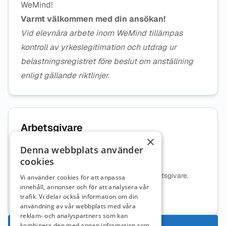
WeMind!
Varmt välkommen med din ansökan!
Vid elevnära arbete inom WeMind tillämpas
kontroll av yrkeslegitimation och utdrag ur
belastningsregistret före beslut om anställning
enligt gällande riktlinjer.
Arbetsgivare
×
Denna webbplats använder
Wemind AB
cookies
Ingen beskrivning tillgänglig för denna arbetsgivare.
Vi använder cookies för att anpassa
innehåll, annonser och för att analysera vår
Mer information om arbetsgivaren
trafik. Vi delar också information om din
användning av vår webbplats med våra
reklam- och analyspartners som kan
Ansök nu
kombinera den med annan information som