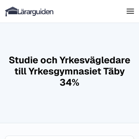
Lärarguiden
Hoppa till innehåll
Studie och Yrkesvägledare
till Yrkesgymnasiet Täby
34%