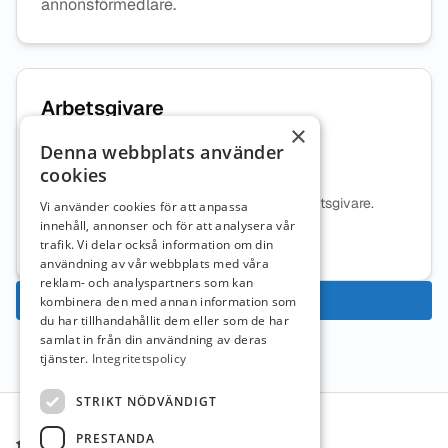
annonsförmedlare.
Arbetsgivare
×
Denna webbplats använder
Edukatus Alliance AB
cookies
Ingen beskrivning tillgänglig för denna arbetsgivare.
Vi använder cookies för att anpassa
innehåll, annonser och för att analysera vår
Mer information om arbetsgivaren
trafik. Vi delar också information om din
användning av vår webbplats med våra
reklam- och analyspartners som kan
Ansök nu
kombinera den med annan information som
du har tillhandahållit dem eller som de har
samlat in från din användning av deras
tjänster.
Integritetspolicy
Sidfot
STRIKT NÖDVÄNDIGT
PRESTANDA