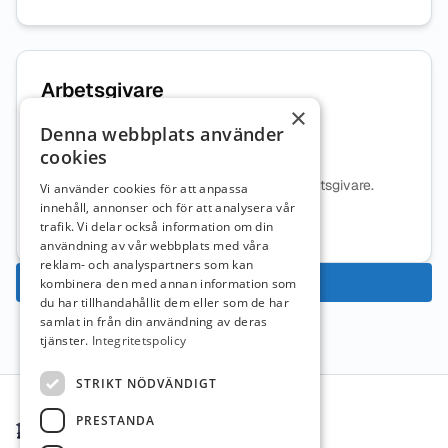
Arbetsgivare
×
Denna webbplats använder
Watma Education AB
cookies
Ingen beskrivning tillgänglig för denna arbetsgivare.
Vi använder cookies för att anpassa
innehåll, annonser och för att analysera vår
Mer information om arbetsgivaren
trafik. Vi delar också information om din
användning av vår webbplats med våra
reklam- och analyspartners som kan
Ansök nu
kombinera den med annan information som
du har tillhandahållit dem eller som de har
samlat in från din användning av deras
tjänster.
Integritetspolicy
Sidfot
STRIKT NÖDVÄNDIGT
PRESTANDA