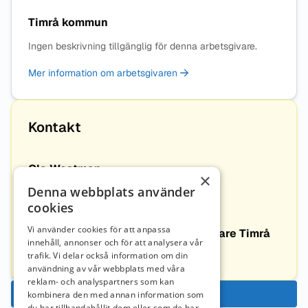
Timrå kommun
Ingen beskrivning tillgänglig för denna arbetsgivare.
Mer information om arbetsgivaren
Kontakt
Ola Westman
×
Denna webbplats använder
ola.westman@timra.se
+46761090587
cookies
Vi använder cookies för att anpassa
Sveriges Lärare Timrå Sveriges lärare Timrå
innehåll, annonser och för att analysera vår
trafik. Vi delar också information om din
Timra@sverigeslarare.se
användning av vår webbplats med våra
reklam- och analyspartners som kan
Ansök nu
kombinera den med annan information som
du har tillhandahållit dem eller som de har