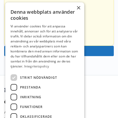
×
Kontakt
Denna webbplats använder
cookies
Mattias Svensson
Vi använder cookies för att anpassa
innehåll, annonser och för att analysera vår
mattias.svensson@kunskapsskolan.se
trafik. Vi delar också information om din
0733024686
användning av vår webbplats med våra
reklam- och analyspartners som kan
Ansök nu
kombinera den med annan information som
du har tillhandahållit dem eller som de har
samlat in från din användning av deras
tjänster.
Integritetspolicy
Sidfot
STRIKT NÖDVÄNDIGT
PRESTANDA
INRIKTNING
Övrigt
FUNKTIONER
Arbetsgivare i Fokus
OKLASSIFICERADE