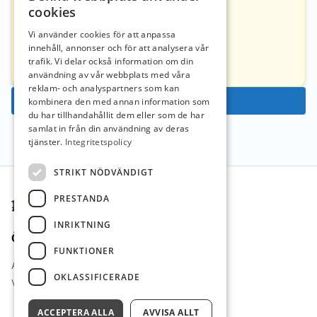
cookies
Eva-Marie Johansson
Vi använder cookies för att anpassa
innehåll, annonser och för att analysera vår
eva-marie.johansson@clustera.se
trafik. Vi delar också information om din
076-0293365
användning av vår webbplats med våra
reklam- och analyspartners som kan
Ansök nu
kombinera den med annan information som
du har tillhandahållit dem eller som de har
samlat in från din användning av deras
tjänster.
Integritetspolicy
Sidfot
STRIKT NÖDVÄNDIGT
PRESTANDA
INRIKTNING
Övrigt
FUNKTIONER
Arbetsgivare i Fokus
OKLASSIFICERADE
Vi Lärare Jobb
ACCEPTERA ALLA
AVVISA ALLT