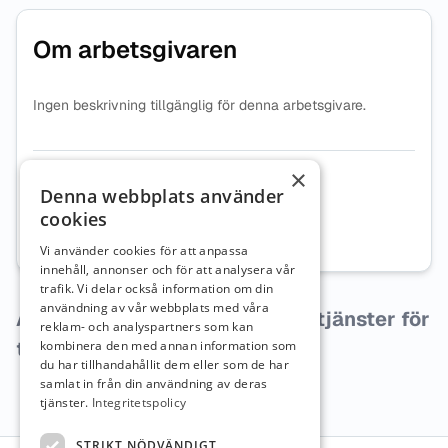
Om arbetsgivaren
Ingen beskrivning tillgänglig för denna arbetsgivare.
×
Organisationsnummer
8640009794
Denna webbplats använder
cookies
Webbplats
Besök företagets webbplats
Vi använder cookies för att anpassa
innehåll, annonser och för att analysera vår
trafik. Vi delar också information om din
användning av vår webbplats med våra
Arbetsgivaren har inga lediga tjänster för
reklam- och analyspartners som kan
tillfället.
kombinera den med annan information som
du har tillhandahållit dem eller som de har
samlat in från din användning av deras
tjänster.
Integritetspolicy
STRIKT NÖDVÄNDIGT