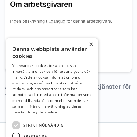
Om arbetsgivaren
Ingen beskrivning tillgänglig för denna arbetsgivare.
×
Organisationsnummer
8275007683
Denna webbplats använder
cookies
Webbplats
Besök företagets webbplats
Vi använder cookies för att anpassa
innehåll, annonser och för att analysera vår
trafik. Vi delar också information om din
användning av vår webbplats med våra
Arbetsgivaren har inga lediga tjänster för
reklam- och analyspartners som kan
tillfället.
kombinera den med annan information som
du har tillhandahållit dem eller som de har
samlat in från din användning av deras
tjänster.
Integritetspolicy
Sidfot
STRIKT NÖDVÄNDIGT
PRESTANDA