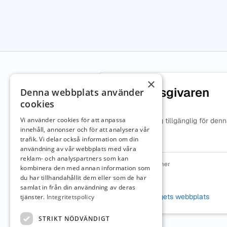
×
Om arbetsgivaren
Denna webbplats använder
cookies
Vi använder cookies för att anpassa
Ingen beskrivning tillgänglig för den
arbetsgivare.
innehåll, annonser och för att analysera vår
trafik. Vi delar också information om din
användning av vår webbplats med våra
reklam- och analyspartners som kan
Organisationsnummer
kombinera den med annan information som
5566765995
du har tillhandahållit dem eller som de har
samlat in från din användning av deras
Webbplats
Besök företagets webbplats
tjänster.
Integritetspolicy
STRIKT NÖDVÄNDIGT